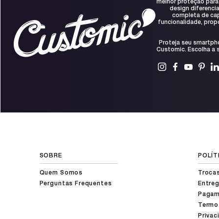
melhor proteção para
design diferenci
completa de capa
funcionalidade, prop
Proteja seu smartph
Customic. Escolha a s
SOBRE
POLÍT
Quem Somos
Troca
Perguntas Frequentes
Entreg
Pagam
Termo
Privac