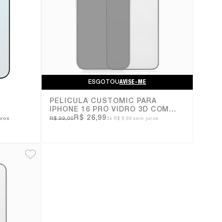
ESGOTOU
AVISE-ME
PELÍCULA CUSTOMIC PARA
E
IPHONE 16 PRO VIDRO 3D COM
BORDA
R$ 26,99
R$ 99,00
uros
3x
R$ 9,00
sem juros