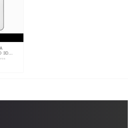
A
O 3D
uros