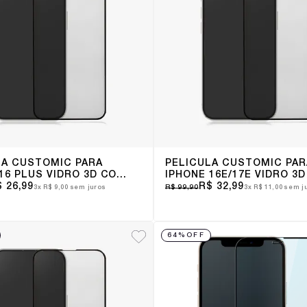
LA CUSTOMIC PARA
PELÍCULA CUSTOMIC PAR
16 PLUS VIDRO 3D COM
IPHONE 16E/17E VIDRO 3
 26,99
BORDA
R$ 32,99
R$ 99,90
3x
R$ 9,00
sem juros
3x
R$ 11,00
sem j
64%
OFF