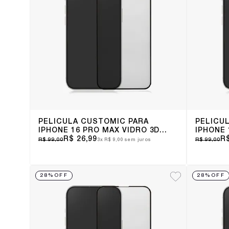
PELÍCULA CUSTOMIC PARA
PELÍCU
IPHONE 16 PRO MAX VIDRO 3D
IPHONE 
COM BORDA
R$ 26,99
BORDA
R$
R$ 99,00
R$ 99,00
3x
R$ 9,00
sem juros
28%
OFF
28%
OFF