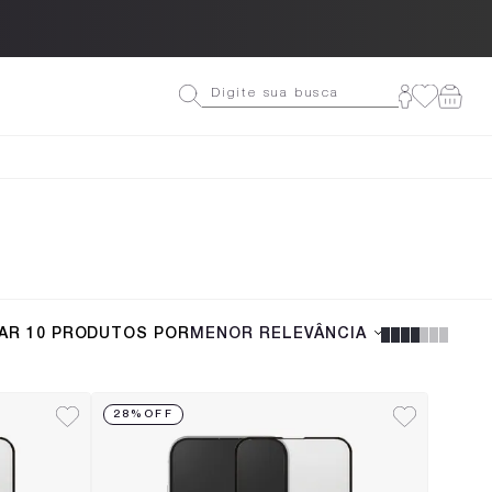
Ganhe 10% OFF na primeira co
CAR
10
PRODUTOS POR
MENOR RELEVÂNCIA
28%
OFF