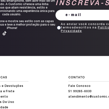
 seu smartphone, sem abrir mão de um
INSCREVA-
ado. A Customic oferece uma linha
s que aliam resistência, estilo e
orcionando uma experiência única para
cada usuário.
one e mostre seu estilo com as capas
Ao enviar você concorda 
ua e leve a melhor proteção para o seu
termosdescritos na
Políti
iPhone!
Privacidade
ICAS
CONTATO
s e Devoluções
Fale Conosco
a e Frete
51 99265-6033
ento
atendimento@customic.
s De Uso
idade