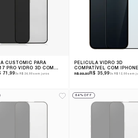
LA CUSTOMIC PARA
PELÍCULA VIDRO 3D
17 PRO VIDRO 3D COM
COMPATÍVEL COM IPHON
 71,99
R$ 35,99
R$ 99,90
3x
R$ 24,00
sem juros
3x
R$ 12,00
sem j
64%
OFF