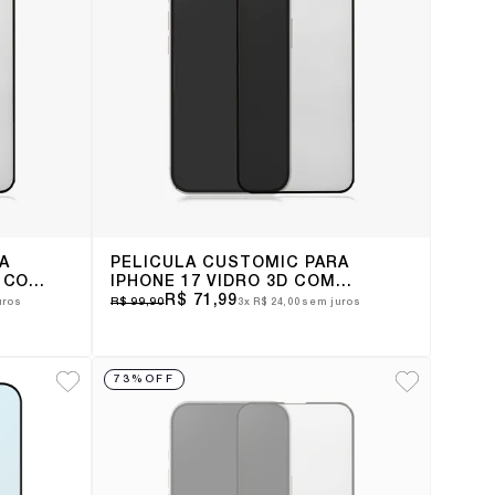
A
PELÍCULA CUSTOMIC PARA
D COM
IPHONE 17 VIDRO 3D COM
BORDA
R$ 71,99
R$ 99,90
uros
3x
R$ 24,00
sem juros
73%
OFF